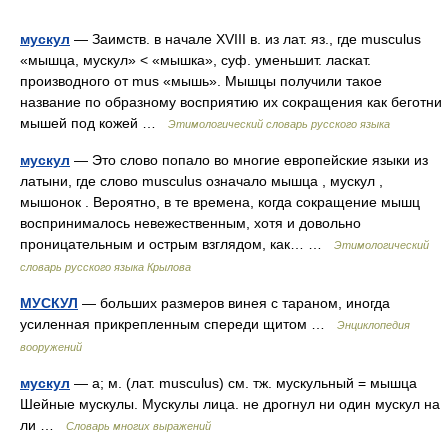
мускул
— Заимств. в начале XVIII в. из лат. яз., где musculus
«мышца, мускул» < «мышка», суф. уменьшит. ласкат.
производного от mus «мышь». Мышцы получили такое
название по образному восприятию их сокращения как беготни
мышей под кожей …
Этимологический словарь русского языка
мускул
— Это слово попало во многие европейские языки из
латыни, где слово musculus означало мышца , мускул ,
мышонок . Вероятно, в те времена, когда сокращение мышц
воспринималось невежественным, хотя и довольно
проницательным и острым взглядом, как… …
Этимологический
словарь русского языка Крылова
МУСКУЛ
— больших размеров винея с тараном, иногда
усиленная прикрепленным спереди щитом …
Энциклопедия
вооружений
мускул
— а; м. (лат. musculus) см. тж. мускульный = мышца
Шейные мускулы. Мускулы лица. не дрогнул ни один мускул на
ли …
Словарь многих выражений