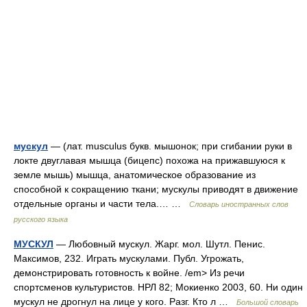
мускул
— (лат. musculus букв. мышонок; при сгибании руки в
локте двуглавая мышца (бицепс) похожа на прижавшуюся к
земле мышь) мышца, анатомическое образование из
способной к сокращению ткани; мускулы приводят в движение
отдельные органы и части тела.… …
Словарь иностранных слов
русского языка
МУСКУЛ
— Любовный мускул. Жарг. мол. Шутл. Пенис.
Максимов, 232. Играть мускулами. Публ. Угрожать,
демонстрировать готовность к войне. /em> Из речи
спортсменов культуристов. НРЛ 82; Мокиенко 2003, 60. Ни один
мускул не дрогнул на лице у кого. Разг. Кто л …
Большой словарь