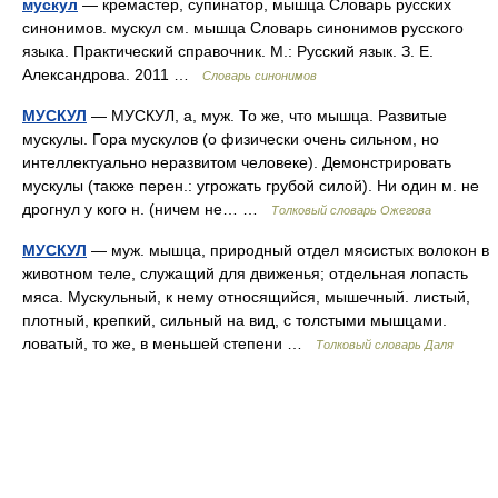
мускул
— кремастер, супинатор, мышца Словарь русских
синонимов. мускул см. мышца Словарь синонимов русского
языка. Практический справочник. М.: Русский язык. З. Е.
Александрова. 2011 …
Словарь синонимов
МУСКУЛ
— МУСКУЛ, а, муж. То же, что мышца. Развитые
мускулы. Гора мускулов (о физически очень сильном, но
интеллектуально неразвитом человеке). Демонстрировать
мускулы (также перен.: угрожать грубой силой). Ни один м. не
дрогнул у кого н. (ничем не… …
Толковый словарь Ожегова
МУСКУЛ
— муж. мышца, природный отдел мясистых волокон в
животном теле, служащий для движенья; отдельная лопасть
мяса. Мускульный, к нему относящийся, мышечный. листый,
плотный, крепкий, сильный на вид, с толстыми мышцами.
ловатый, то же, в меньшей степени …
Толковый словарь Даля