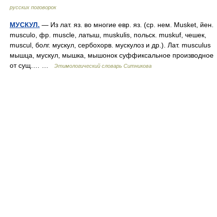
русских поговорок
МУСКУЛ.
— Из лат. яз. во многие евр. яз. (ср. нем. Musket, йен.
musculo, фр. muscle, латыш, muskulis, польск. muskuf, чешек,
muscul, болг. мускул, сербохорв. мускулоз и др.). Лат. musculus
мышца, мускул, мышка, мышонок суффиксальное производное
от сущ.… …
Этимологический словарь Ситникова