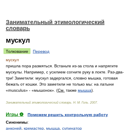
Занимательный этимологический
словарь
мускул
Толкование
Перевод
мускул
пришла пора размяться. Встаньте из-за стола и напрягите
мускулы. Например, с усилием согните руку в локте. Раз-два-
три! Заметили: мускул задергался, словно мышка, готовая
бежать от кошки. Это заметили не только мы: на латыни
«musculus» - «мышонок». (
См.
также
мышца
).
Занимательный этимологический словарь
.
Н. М. Голь
.
2007
.
Игры ⚽
Поможем решить контрольную работу
Синонимы
:
анконей
,
кремастер
,
мышца
,
супинатор